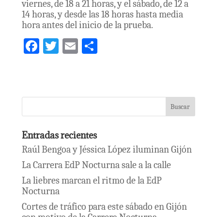
viernes, de 18 a 21 horas, y el sábado, de 12 a
14 horas, y desde las 18 horas hasta media
hora antes del inicio de la prueba.
Fa
T
E
S
ce
wi
m
h
bo
tt
ai
ar
ok
er
l
e
Entradas recientes
Raúl Bengoa y Jéssica López iluminan Gijón
La Carrera EdP Nocturna sale a la calle
La liebres marcan el ritmo de la EdP
Nocturna
Cortes de tráfico para este sábado en Gijón